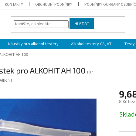
KONTAKTY
OBCHODNÍ PODMÍNKY
PODMÍNKY OCHRANY OSOBNÍC
HLEDAT
Náustky pro alkohol testery
Alkohol testery CA, AT
Testy 
ALKOHIT AH 100
stek pro ALKOHIT AH 100
107
Alkohit
9,6
8 Kč bez
Měrná
Skla
cena: