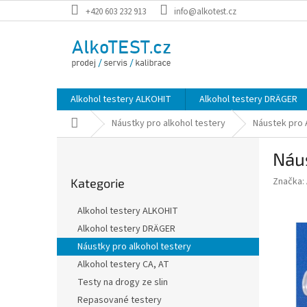
Přejít
+420 603 232 913
info@alkotest.cz
na
obsah
Alkohol testery ALKOHIT
Alkohol testery DRÄGER
Domů
Náustky pro alkohol testery
Náustek pro 
P
Náu
o
Přeskočit
s
Značka:
Kategorie
kategorie
t
r
Alkohol testery ALKOHIT
a
Alkohol testery DRÄGER
n
Náustky pro alkohol testery
n
í
Alkohol testery CA, AT
p
Testy na drogy ze slin
a
Repasované testery