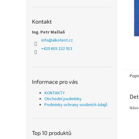
n
e
l
Kontakt
Ing. Petr Mašlaň
info
@
alkotest.cz
+420 603 232 913
Popi
Informace pro vás
KONTAKTY
Det
Obchodní podmínky
Podmínky ochrany osobních údajů
Náus
Top 10 produktů