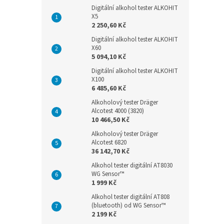
Digitální alkohol tester ALKOHIT
X5
2 250,60 Kč
Digitální alkohol tester ALKOHIT
X60
5 094,10 Kč
Digitální alkohol tester ALKOHIT
X100
6 485,60 Kč
Alkoholový tester Dräger
Alcotest 4000 (3820)
10 466,50 Kč
Alkoholový tester Dräger
Alcotest 6820
36 142,70 Kč
Alkohol tester digitální AT8030
WG Sensor™
1 999 Kč
Alkohol tester digitální AT808
(bluetooth) od WG Sensor™
2 199 Kč