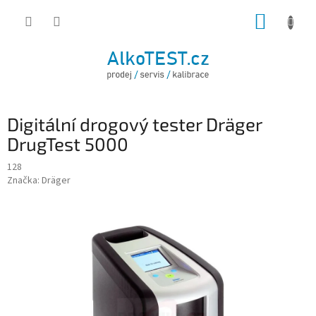
Přejít
NÁKUP
na
obsah
KOŠÍK
Digitální drogový tester Dräger
DrugTest 5000
128
Značka:
Dräger