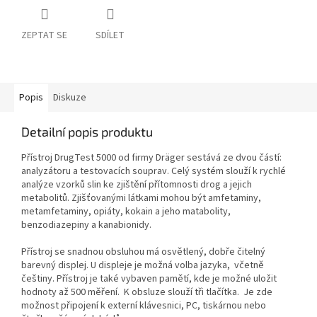
ZEPTAT SE
SDÍLET
Popis
Diskuze
Detailní popis produktu
Přístroj DrugTest 5000 od firmy Dräger sestává ze dvou částí:
analyzátoru a testovacích souprav. Celý systém slouží k rychlé
analýze vzorků slin ke zjištění přítomnosti drog a jejich
metabolitů. Zjišťovanými látkami mohou být amfetaminy,
metamfetaminy, opiáty, kokain a jeho matabolity,
benzodiazepiny a kanabionidy.
Přístroj se snadnou obsluhou má osvětlený, dobře čitelný
barevný displej. U displeje je možná volba jazyka, včetně
češtiny. Přístroj je také vybaven pamětí, kde je možné uložit
hodnoty až 500 měření. K obsluze slouží tři tlačítka. Je zde
možnost připojení k externí klávesnici, PC, tiskárnou nebo