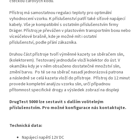
čtečkou čárových kódů.
Přístroj má samostatnou regulaci teploty pro optimální
vyhodnocení vzorku. K příslušenství patří také síťové napájecí
kabely. Vše je kompatibilní s ostatním příslušenstvím firmy
Dräger. Přístroj je převážen v plastovém transportním boxu nebo
víceúčelové brašně, kde je možné mít i ostatní
příslušenství, podle přání zákazníka.
Druhou část přístroje tvoří výměnné kazety se sběračem slin,
(kolektorem). Testovaný jednoduše vloží kolektor do úst. V
okamžiku kdy je v něm obsaženo dostatečné množství slin,
změní barvu. Po té se na sběrač nasadí jednorázová patrona
a následně se celá kazeta vloží do přístroje. Přístroj do 12 minut
provede kompletní analýzu vzorku slin, určí případnou
přítomnost specifické drogy a výsledek zobrazí na displeji
DrugTest 5000 lze sestavit s dalším volitelným
příslušenstvím. Pro možné konfigurace nás kontaktujte.
Technická data:
Napájecí napětí 12V DC