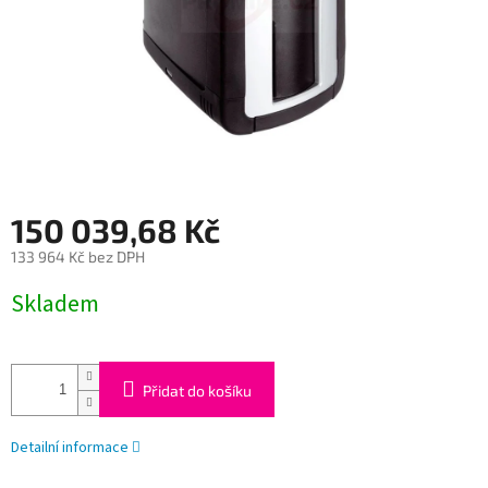
150 039,68 Kč
133 964 Kč bez DPH
Měrná
Skladem
cena:
Přidat do košíku
Detailní informace