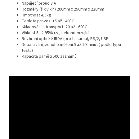
Napájecí proud 3 A
Rozměry (š x v x h) 200mm x 250mm x 220mm
Hmotnost 4,5kg
Teplota provoz: +5 až +40˚C
skladování a transport -20 až +60˚C
Vlhkost 5 až 95% r.v., nekondenzující
Rozhraní optické IRDA (pro tiskárnu), PS/2, USB
Doba trvání jednoho měření 5 až 10 minut ( podle typu
testu)
Kapacita paměti 500 záznamů