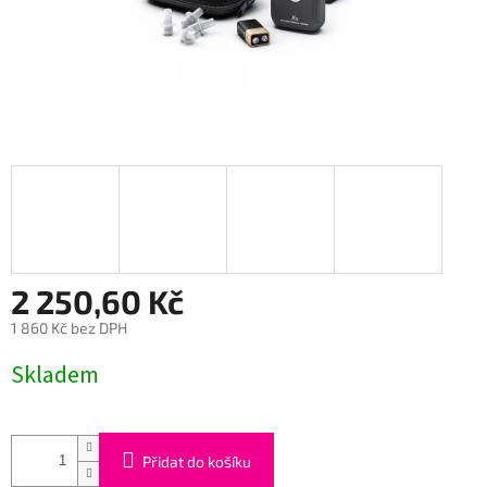
2 250,60 Kč
1 860 Kč bez DPH
Měrná
Skladem
cena:
Přidat do košíku