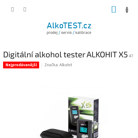
Přejít
NÁKUP
na
obsah
KOŠÍK
Digitální alkohol tester ALKOHIT X5
47
Značka:
Alkohit
Nejprodávanější