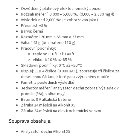
Osvědčený platinový elektochemický senzor
Rozsah měření: 0,000 – 5,000 ‰ (0,000 – 2,380 mg/l)
Výsledek nad 2,000 ‰ je zobrazován jako HI
Přesnost: ±5%
Barva: černá
Rozměry: 120 mm × 65 mm × 27 mm
Váha: 145 g (bez baterie 110 g)
Pracovní podmínky:
teplota: +10 ºC až +40 ºC
vlhkost: 10 % až 85 %
Skladovní podmínky: 0 ºC až +50 ºC
Displej: LCD 4 číslice (0.000 BAC), zobrazuje tři číslice za
desetinnou čárkou, které jsou zvýrazněny modře
Paměť: 5 posledních výsledků
Jednotky měření: analyzátor dechu zobrazí výsledek v
promile (‰), volba: mg/l
Baterie: 9 V alkalická baterie
Záruka 24 měsíců na Alkohit X5
Záruka 24 měsíců na elektrochemický senzor
Souprava obsahuje:
Analyzátor dechu Alkohit X5