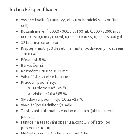
Technické specifikace:
Vysoce kvalitní platinový, elektrochemický senzor (fuel
cell)
Rozsah měření: 000,0 - 300,0 g/100 ml, 0,000 - 3,000 mg/l,
000,0 - 630,0 mg/100 ml, 0,000 - 0,630 %, 0,000 - 6,300 g/l
32 bit mikroprocesor
Displej: 4místný, 3 desetinná místa, podsvícený, rozlišení
128 × 64
Přesnost: 5 %
Barva: černá
Rozměry: 128 × 59 × 27 mm
Váha: 115 g včetně baterie
Pracovní podmínky:
teplota: 0 až +45 °C
vlhkost: 10 až 85 %
Skladovací podmínky: -10 až +25 °C
Vyvolání posledního výsledku
Testování: automatické nebo manuální (aktivní nebo
pasivní)
Funkce na testování obsahu alkoholu v přístroji po
posledním testu
Měření pomocí náustku nebo pohárku