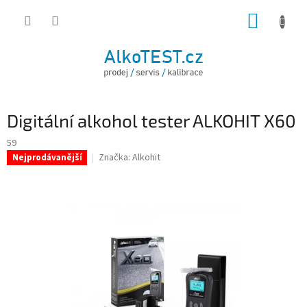
Přejít
NÁKUP
na
obsah
KOŠÍK
Digitální alkohol tester ALKOHIT X60
59
Značka:
Alkohit
Nejprodávanější