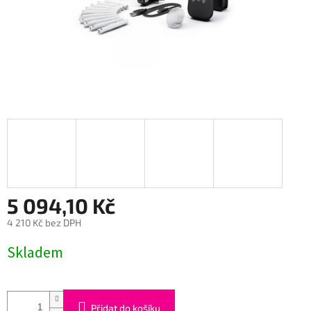
5 094,10 Kč
4 210 Kč bez DPH
Měrná
Skladem
cena:
Přidat do košíku