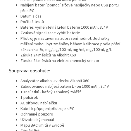
Nabíjení baterií pomocí síťové nabíječky nebo USB portu
přes PC
Datum a čas
Počítač testů
Baterie: vyměnitelná Li-Ion baterie 1000 mAh, 3,7 V
Zvuková signalizace vybití baterie
Přístroj je nastaven na zobrazení hodnot. Jednotky
měření mohou být změněny během kalibrace podle přání
zákazníka: %, mg/l, g/100 ml, mg/ml, mg/100ml, g/l.
Záruka 24 měsíců na Alkohit X60
Záruka 24 měsíců na elektrochemický senzor
Souprava obsahuje:
Analyzátor alkoholu v dechu Alkohit X60
Zabudovanou nabíjecí baterii Li-Ion 1000 mAh, 3,7 V
10 naústků - každý zabalený zvlášť
1 pohárek
AC síťovou nabíječku
Kabel k připojení přístroje k PC
Ochranné pouzdro
Uživatelský manuál
Mapu BAC limitů v Evropě